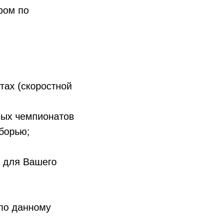
ром по
тах (скоростной
ных чемпионатов
борью;
а для Вашего
 по данному