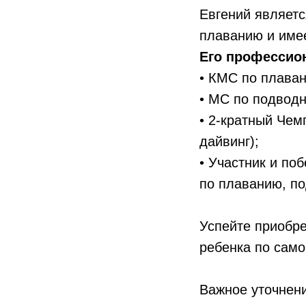
Евгений являетс
плаванию и имее
Его профессио
• КМС по плава
• МС по подводн
• 2-кратный Чем
дайвинг);
• Участник и по
по плаванию, по
Успейте приобр
ребенка по само
Важное уточнени